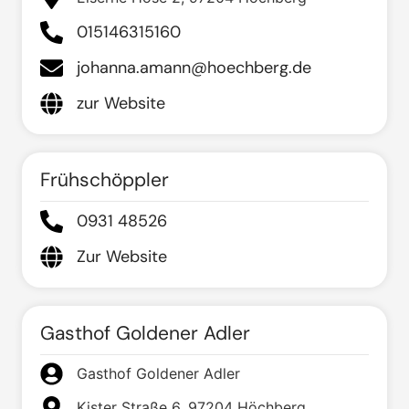
015146315160
johanna.amann@hoechberg.de
zur Website
Frühschöppler
0931 48526
Zur Website
Gasthof Goldener Adler
Gasthof Goldener Adler
Kister Straße 6, 97204 Höchberg