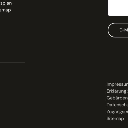
tsplan
temap
E-M
Impressu
Erklärung 
Gebärden
Datenschu
Zugangser
Sitemap