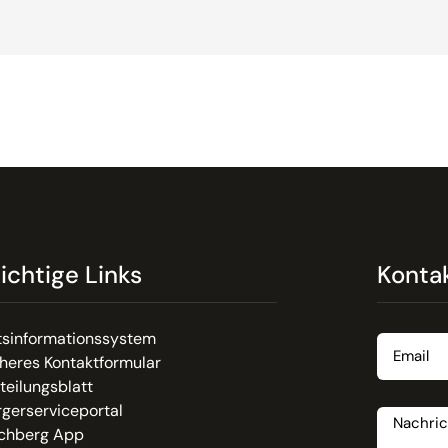
ichtige Links
Konta
Email
tsinformationssystem
heres Kontaktformular
teilungsblatt
Nachrich
gerserviceportal
chberg App