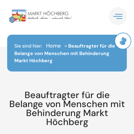
Inhalt
springen
Home
Sie sind hier:
»
Beauftragter für die
Belange von Menschen mit Behinderung
Markt Höchberg
Beauftragter für die
Belange von Menschen mit
Behinderung Markt
Höchberg