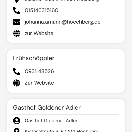
015146315160
johanna.amann@hoechberg.de
zur Website
Frühschöppler
0931 48526
Zur Website
Gasthof Goldener Adler
Gasthof Goldener Adler
Kister Straße 6, 97204 Höchberg