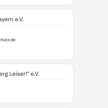
yern e.V.
hutz.de
rg Leiser!“ e.V.