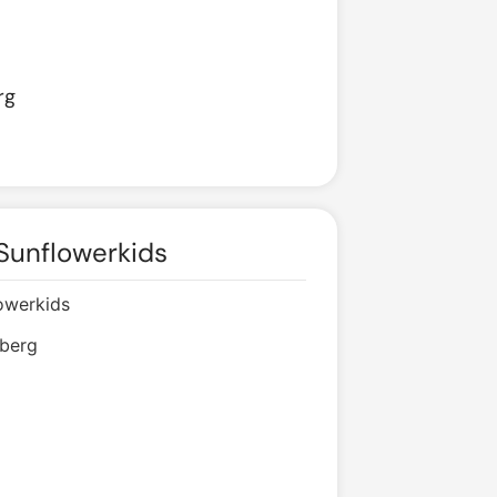
rg
 Sunflowerkids
lowerkids
berg