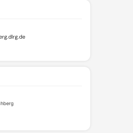
.
rg.dlrg.de
chberg