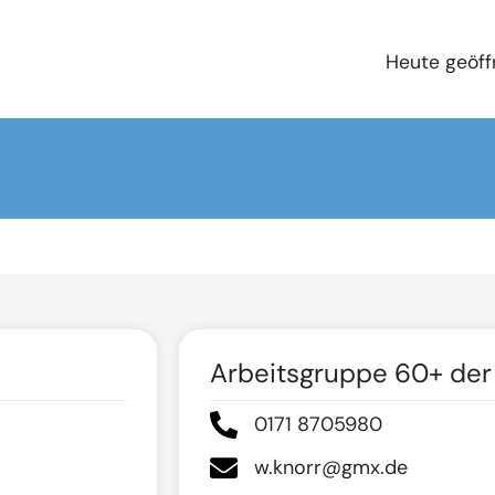
Heute geöff
Arbeitsgruppe 60+ de
0171 8705980
w.knorr@gmx.de