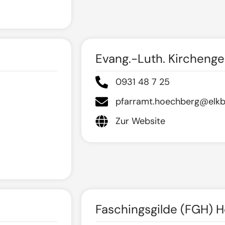
Evang.-Luth. Kircheng
0931 48 7 25
pfarramt.hoechberg@elkb
Zur Website
Faschingsgilde (FGH) H