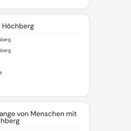
 Höchberg
hberg
hberg
e
elange von Menschen mit
chberg