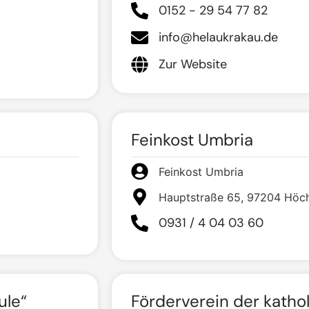
0152 - 29 54 77 82
info@helaukrakau.de
Zur Website
Feinkost Umbria
Feinkost Umbria
Hauptstraße 65, 97204 Höc
0931 / 4 04 03 60
ule“
Förderverein der katho