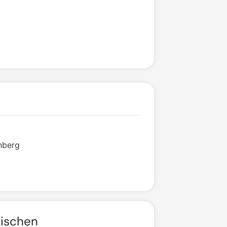
hberg
lischen