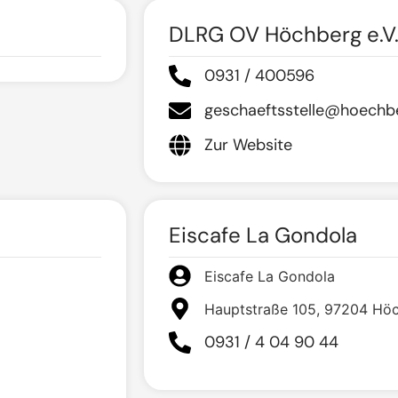
DLRG OV Höchberg e.V
0931 / 400596
geschaeftsstelle@hoechbe
Zur Website
Eiscafe La Gondola
Eiscafe La Gondola
Hauptstraße 105, 97204 Hö
0931 / 4 04 90 44