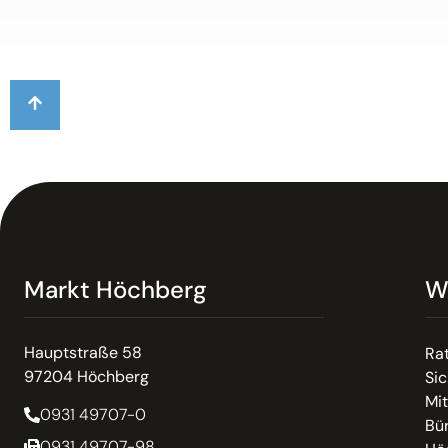
Markt Höchberg
W
Hauptstraße 58
Ra
97204 Höchberg
Sic
Mit
0931 49707-0
Bür
0931 49707-98