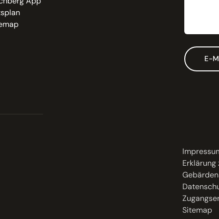
chberg App
tsplan
temap
E-M
Impressu
Erklärung 
Gebärden
Datenschu
Zugangser
Sitemap