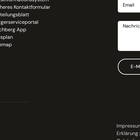
heres Kontaktformular
teilungsblatt
Nachrich
gerserviceportal
chberg App
tsplan
temap
E-M
Impressu
Erklärung 