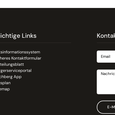
ichtige Links
Konta
Email
tsinformationssystem
heres Kontaktformular
teilungsblatt
Nachrich
gerserviceportal
chberg App
tsplan
temap
E-M