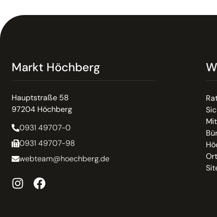
Markt Höchberg
W
Hauptstraße 58
Ra
97204 Höchberg
Sic
Mit
0931 49707-0
Bür
0931 49707-98
Hö
Or
webteam@hoechberg.de
Si