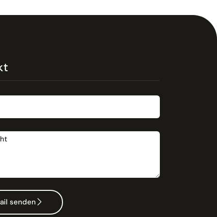
kt
t
ail senden