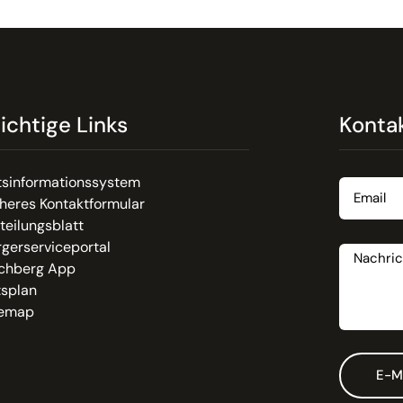
ichtige Links
Konta
Email
tsinformationssystem
heres Kontaktformular
teilungsblatt
Nachrich
gerserviceportal
chberg App
tsplan
temap
E-M