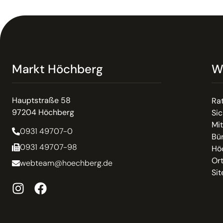
Markt Höchberg
W
Hauptstraße 58
Ra
97204 Höchberg
Sic
Mit
0931 49707-0
Bür
0931 49707-98
Hö
Or
webteam@hoechberg.de
Si