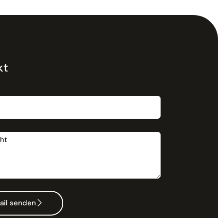
kt
t
ail senden