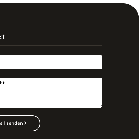
kt
t
ail senden