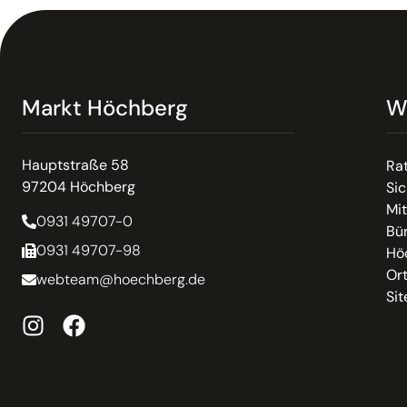
Markt Höchberg
W
Hauptstraße 58
Ra
97204 Höchberg
Sic
Mit
0931 49707-0
Bür
0931 49707-98
Hö
Or
webteam@hoechberg.de
Si