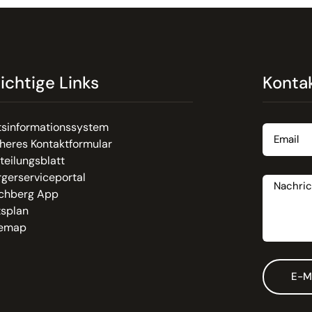
ichtige Links
Konta
Email
tsinformationssystem
heres Kontaktformular
teilungsblatt
Nachrich
gerserviceportal
chberg App
tsplan
temap
E-M