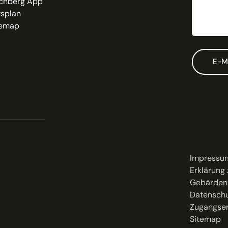
chberg App
tsplan
temap
E-M
Impressu
Erklärung 
Gebärden
Datenschu
Zugangser
Sitemap