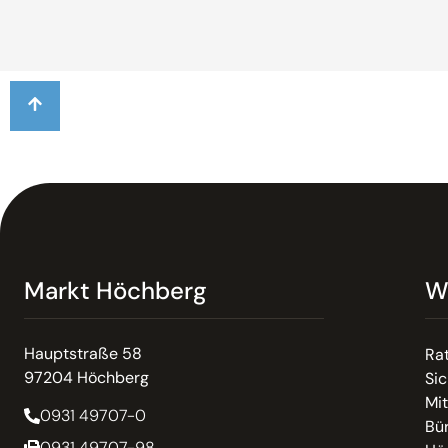
Markt Höchberg
W
Hauptstraße 58
Ra
97204 Höchberg
Sic
Mit
0931 49707-0
Bür
0931 49707-98