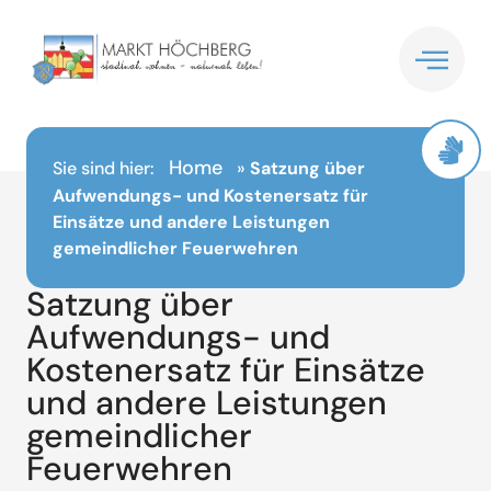
Inhalt
springen
Home
Sie sind hier:
»
Satzung über
Aufwendungs- und Kostenersatz für
Einsätze und andere Leistungen
gemeindlicher Feuerwehren
Satzung über
Aufwendungs- und
Kostenersatz für Einsätze
und andere Leistungen
gemeindlicher
Feuerwehren