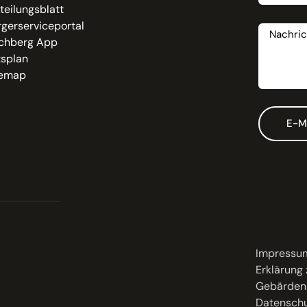
teilungsblatt
Nachrich
gerserviceportal
chberg App
tsplan
temap
E-M
Impressu
Erklärung 
Gebärden
Datenschu