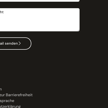
t
ail senden
m
zur Barrierefreiheit
sprache
tzerklärung