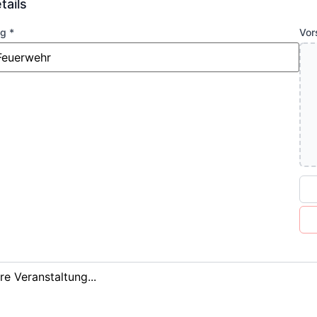
tails
g *
Vor