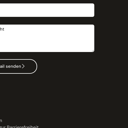
t
ail senden
m
zur Barrierefreiheit