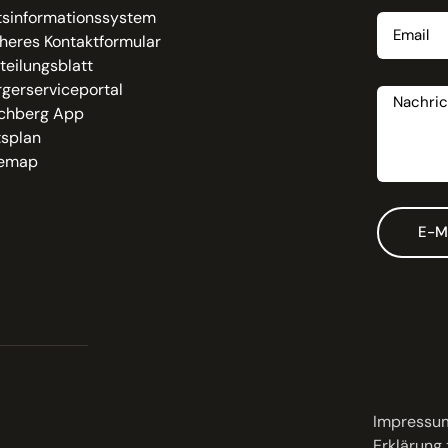
Email
tsinformationssystem
heres Kontaktformular
teilungsblatt
Nachrich
gerserviceportal
chberg App
tsplan
temap
E-M
Impressu
Erklärung 