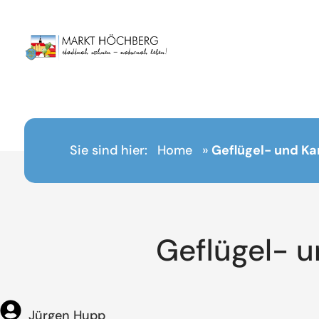
Inhalt
springen
Sie sind hier:
Home
»
Geflügel- und K
Geflügel- 
Jürgen Hupp