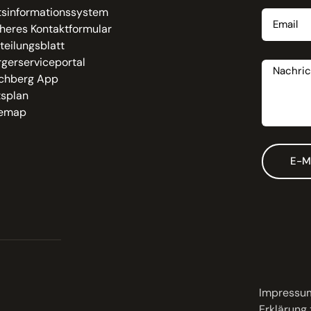
Email
tsinformationssystem
heres Kontaktformular
teilungsblatt
Nachrich
gerserviceportal
chberg App
tsplan
temap
E-M
Impressu
Erklärung 