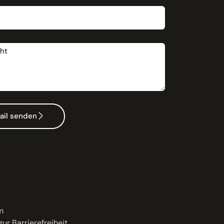
t
ail senden
m
zur Barrierefreiheit