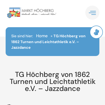
Inhalt
springen
Home
Sie sind hier:
»
TG Höchberg von
1862 Turnen und Leichtathletik e.V. –
Jazzdance
TG Höchberg von 1862
Turnen und Leichtathletik
e.V. – Jazzdance